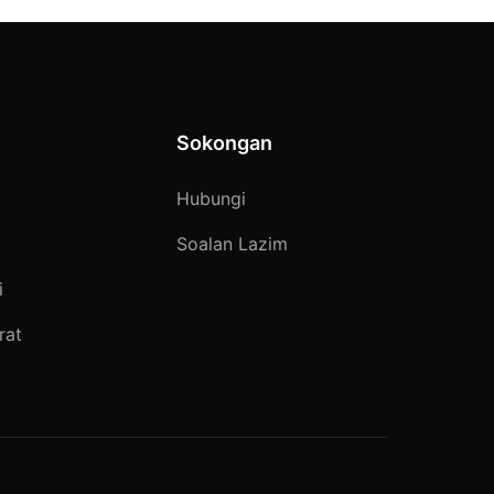
Sokongan
Hubungi
Soalan Lazim
i
rat