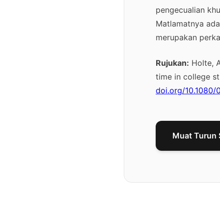
pengecualian khu
Matlamatnya adal
merupakan perkar
Rujukan:
Holte, A
time in college s
doi.org/10.1080
Muat Turun 