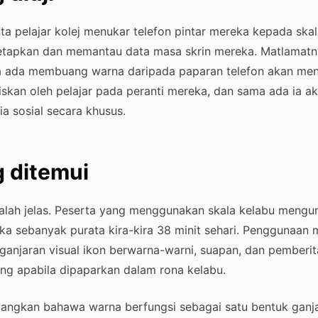
ta pelajar kolej menukar telefon pintar mereka kepada ska
etapkan dan memantau data masa skrin mereka. Matlamatn
 ada membuang warna daripada paparan telefon akan me
skan oleh pelajar pada peranti mereka, dan sama ada ia a
 sosial secara khusus.
 ditemui
alah jelas. Peserta yang menggunakan skala kelabu meng
eka sebanyak purata kira-kira 38 minit sehari. Penggunaan m
ganjaran visual ikon berwarna-warni, suapan, dan pemberi
g apabila dipaparkan dalam rona kelabu.
dangkan bahawa warna berfungsi sebagai satu bentuk ganja