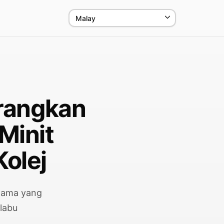
urangkan
Minit
Kolej
utama yang
labu