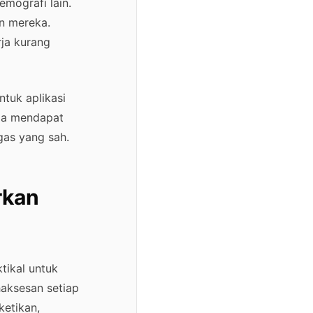
emografi lain.
n mereka.
rja kurang
tuk aplikasi
da mendapat
gas yang sah.
rkan
tikal untuk
aksesan setiap
ketikan,