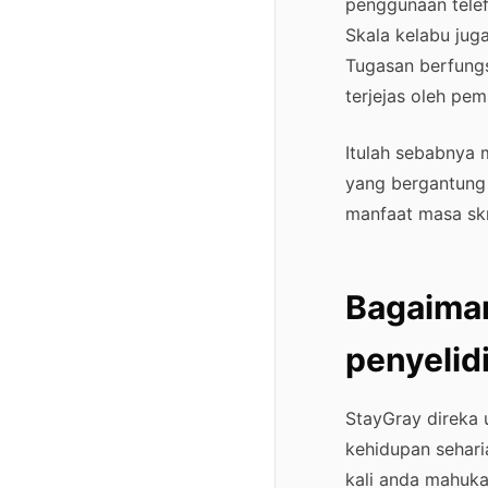
penggunaan telef
Skala kelabu ju
Tugasan berfungs
terjejas oleh pe
Itulah sebabnya 
yang bergantung
manfaat masa skr
Bagaima
penyelidi
StayGray direka 
kehidupan sehari
kali anda mahuka