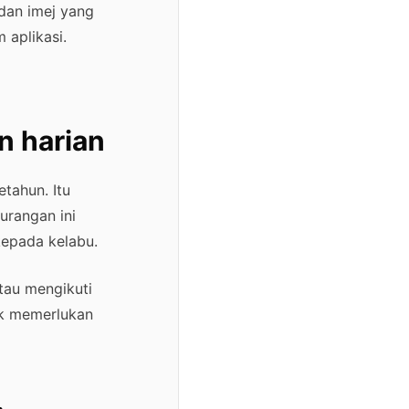
dan imej yang
 aplikasi.
n harian
tahun. Itu
urangan ini
kepada kelabu.
tau mengikuti
dak memerlukan