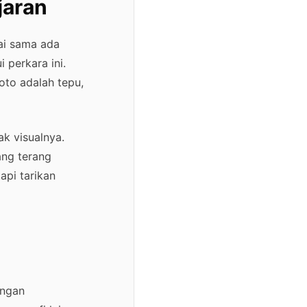
jaran
ai sama ada
 perkara ini.
oto adalah tepu,
ak visualnya.
ang terang
api tarikan
engan