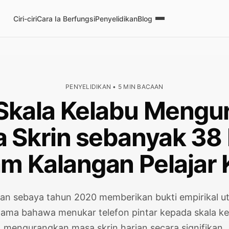
Ciri-ciri
Cara Ia Berfungsi
Penyelidikan
Blog
PENYELIDIKAN • 5 MIN BACAAN
 Skala Kelabu Meng
 Skrin sebanyak 38 
m Kalangan Pelajar 
kan sebaya tahun 2020 memberikan bukti empirikal 
tama bahawa menukar telefon pintar kepada skala ke
mengurangkan masa skrin harian secara signifikan.