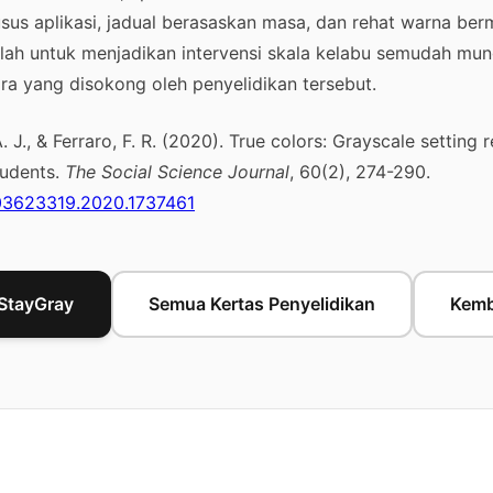
sus aplikasi, jadual berasaskan masa, dan rehat warna ber
ah untuk menjadikan intervensi skala kelabu semudah mun
a yang disokong oleh penyelidikan tersebut.
. J., & Ferraro, F. R. (2020). True colors: Grayscale setting
tudents.
The Social Science Journal
, 60(2), 274-290.
/03623319.2020.1737461
StayGray
Semua Kertas Penyelidikan
Kemb