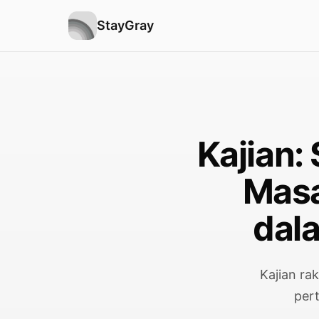
StayGray
Kajian:
Masa
dala
Kajian ra
per