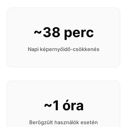
~38 perc
Napi képernyőidő-csökkenés
~1 óra
Berögzült használók esetén