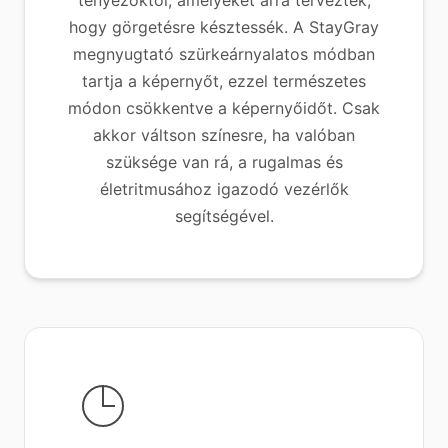
tényezőktől, amelyeket arra terveztek,
hogy görgetésre késztessék. A StayGray
megnyugtató szürkeárnyalatos módban
tartja a képernyőt, ezzel természetes
módon csökkentve a képernyőidőt. Csak
akkor váltson színesre, ha valóban
szüksége van rá, a rugalmas és
életritmusához igazodó vezérlők
segítségével.