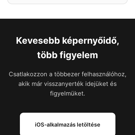
Kevesebb képernyőidő,
több figyelem
Csatlakozzon a többezer felhasználóhoz,
akik már visszanyerték idejüket és
figyelmüket.
iOS-alkalmazás letöltése