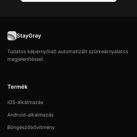
StayGray
Tudatos képernyőidő automatizált szürkeárnyalatos
megjelenítéssel.
Termék
iOS-alkalmazás
Android-alkalmazás
Böngészőbővítmény