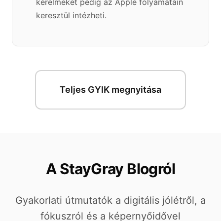
kérelmeket pedig az Apple folyamatain
keresztül intézheti.
Teljes GYIK megnyitása
A StayGray Blogról
Gyakorlati útmutatók a digitális jólétről, a
fókuszról és a képernyőidővel