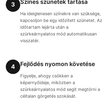
Színes szünetek tartása
3
Ha ideiglenesen színekre van szüksége,
kapcsoljon be egy időzített szünetet. Az
időtartam lejárta után a
szürkeárnyalatos mód automatikusan
visszatér.
Fejlődés nyomon követése
4
Figyelje, ahogy csökken a
képernyőideje, miközben a
szürkeárnyalatos mód segít megtörni a
céltalan görgetés szokását.