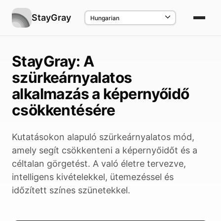
StayGray
StayGray: A
szürkeárnyalatos
alkalmazás a képernyőidő
csökkentésére
Kutatásokon alapuló szürkeárnyalatos mód,
amely segít csökkenteni a képernyőidőt és a
céltalan görgetést. A való életre tervezve,
intelligens kivételekkel, ütemezéssel és
időzített színes szünetekkel.